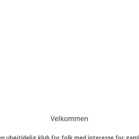
Velkommen
 uhøjtidelig klub for folk med interesse for gamle