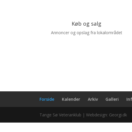
Køb og salg
Annoncer og opslag fra lokalområdet
Forside
Kalender
Arkiv
Galleri
In
Tange Sø Veteranklub | Webdesign: Georgi.dk